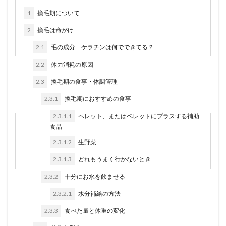
1
換毛期について
2
換毛は命がけ
2.1
毛の成分 ケラチンは何でできてる？
2.2
体力消耗の原因
2.3
換毛期の食事・体調管理
2.3.1
換毛期におすすめの食事
2.3.1.1
ペレット、またはペレットにプラスする補助
食品
2.3.1.2
生野菜
2.3.1.3
どれもうまく行かないとき
2.3.2
十分にお水を飲ませる
2.3.2.1
水分補給の方法
2.3.3
食べた量と体重の変化