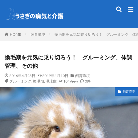
HOME
飼育環境
換毛期を元気に乗り切ろう！ グルーミング、体
換毛期を元気に乗り切ろう！ グルーミング、体調
管理、その他
2016年4月23日
2019年1月10日
飼育環境
グルーミング
,
換毛期
,
毛球症
104View
0件
飼育環境