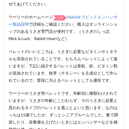
ぜてあげてください。
ウーリーのホームページ
Heinold ラビットエンハンサ
ー製品説明
で詳細をご確認ください。購入はオンラインショ
ップのあるうさぎ専門店が便利です。（うさぎのしっぽ、
Mick & Luck、Rabbit Heartなど）
ペレットのいいところは、うさぎに必要なビタミンやミネラ
ルも添加されていることです。もちろんペレットによって違
いますが、下記に紹介するペレットは亜鉛、鉄、ビタミン類
が添加されています。牧草（チモシー）を主成分として作ら
れているので、普段に与えるペレットとしても優良です。
ウーリーのうさぎ用ペレットです。年齢別に種類わけされて
いますが、うさぎの年齢にこだわらず、そのうさぎに必要と
思われるタイプのペレットを選ぶとよいと思います。なのは
っちは11歳でしたが、ずっとシニアブルームでした。量で調
節したり、栄養価を上げたいときにはエンハンサーなどを補