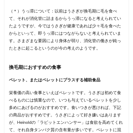
（＊）うっ滞について：以前はうさぎが換毛期に毛を食べ
て、それが消化管に詰まるからうっ滞になると考えられてい
たようですが、今ではうさぎが健康であれば少々毛を食べた
からといって、即うっ滞にはつながらないと考えられていま
す。さまざまな要因により身体が弱り、消化管の働きが鈍っ
たときに起こるというのが今の考えのようです。
換毛期におすすめの食事
ペレット、またはペレットにプラスする補助食品
栄養価の高い食事といえばペレットです。うさぎは初めて食
べるものには慎重なので、いつも与えているペレットを少し
多めにあげるのがおすすめです。食いつきが悪ければ、下記
の商品がおすすめです。うさぎによって好き嫌いはあります
が、Heinoldの「ラビットエンハンサー」は食欲を高めてくれ
て、それ自身タンパク質の含有量が多いです。ペレットに混