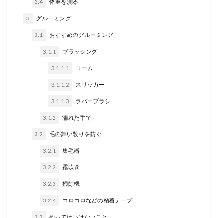
2.4
体重を測る
3
グルーミング
3.1
おすすめのグルーミング
3.1.1
ブラッシング
3.1.1.1
コーム
3.1.1.2
スリッカー
3.1.1.3
ラバーブラシ
3.1.2
濡れた手で
3.2
毛の舞い散りを防ぐ
3.2.1
集毛器
3.2.2
霧吹き
3.2.3
掃除機
3.2.4
コロコロなどの粘着テープ
3.3
やってはいけないこと