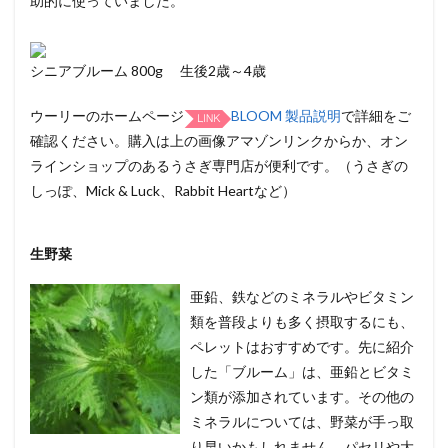
助的に使っていました。
シニアブルーム 800g 生後2歳～4歳
ウーリーのホームページ
BLOOM 製品説明
で詳細をご
確認ください。購入は上の画像アマゾンリンクからか、オン
ラインショップのあるうさぎ専門店が便利です。（うさぎの
しっぽ、Mick & Luck、Rabbit Heartなど）
生野菜
亜鉛、鉄などのミネラルやビタミン
類を普段よりも多く摂取するにも、
ペレットはおすすめです。先に紹介
した「ブルーム」は、亜鉛とビタミ
ン類が添加されています。その他の
ミネラルについては、野菜が手っ取
り早いかもしれません。パセリや大