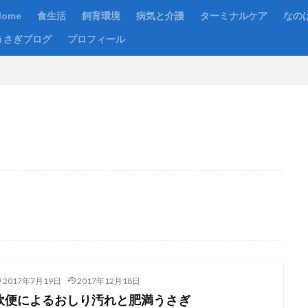
Home
食生活
飼育環境
病気と介護
ターミナルケア
なの
うさぎブログ
プロフィール
2017年7月19日
2017年12月18日
軟便によるおしり汚れと肥満うさぎ