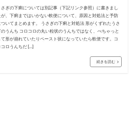
うさぎの下痢については別記事（下記リンク参照）に書きまし
たが、下痢まではいかない軟便について、原因と対処法と予防
についてまとめます。 うさぎの下痢と対処法 形がくずれたうさ
ぎのうんち コロコロの丸い粒状のうんちではなく、べちゃっと
して形が崩れていたりペースト状になっていたら軟便です。コ
コロうんちだ […]
続きを読む