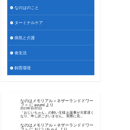
なのはのこと
ターミナルケア
病気と介護
食生活
飼育環境
なのはメモリアル＜ネザーランドドワー
フ＞
に
ayumi
より
2023年10月5日
「おじいちゃん」の飼い主様 お返事が大変遅く
なり、申し訳ございません。 実際に見…
なのはメモリアル＜ネザーランドドワー
フ＞
に
おじいちゃん
より