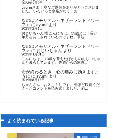
2023年9月9日
ayumiさま 丁寧なご返信をありがとうございま
した。 いろいろと余裕がなく、お…
なのはメモリアル＜ネザーランドドワー
フ＞
に
ayumi
より
2023年2月1日
おじいちゃん 様 こんにちは。13歳とは！長い
年月を共にされているのですね。寒波…
なのはメモリアル＜ネザーランドドワー
フ＞
に
おじいちゃん
より
2023年1月31日
こんにちは。 13歳を迎えたばかりのおじいちゃ
んと暮らしています。先週からの寒波…
命が終わるとき 心の痛みに効きますよ
うに
に
ayumi
より
2019年8月17日
ちゃんさん、お久しぶりです。 先ほど以前くだ
さったコメントを読み返しました。 斜…
よく読まれている記事
病気と介護