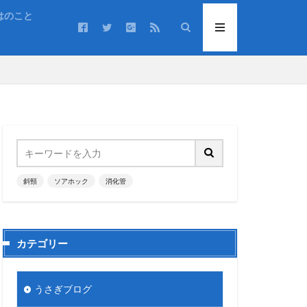
はのこと
斜頸
ソアホック
消化管
カテゴリー
うさぎブログ