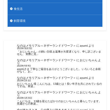
食生活
飼育環境
なのはメモリアル＜ネザーランドドワーフ＞
に
ayumi
より
2023年10月5日
「おじいちゃん」の飼い主様 お返事が大変遅くなり、申し訳ございま
せん。 実際に見…
なのはメモリアル＜ネザーランドドワーフ＞
に
おじいちゃん
よ
り
2023年9月9日
ayumiさま 丁寧なご返信をありがとうございました。 いろいろと余裕
がなく、お…
なのはメモリアル＜ネザーランドドワーフ＞
に
ayumi
より
2023年2月1日
おじいちゃん 様 こんにちは。13歳とは！長い年月を共にされているの
ですね。寒波…
なのはメモリアル＜ネザーランドドワーフ＞
に
おじいちゃん
よ
り
2023年1月31日
こんにちは。 13歳を迎えたばかりのおじいちゃんと暮らしています。
先週からの寒波…
命が終わるとき 心の痛みに効きますように
に
ayumi
より